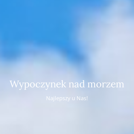
Wypoczynek nad morzem
Najlepszy u Nas!